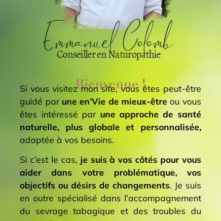
Conseiller en Naturopathie
Bienvenue !
Si vous visitez mon site, vous êtes peut-être
guidé par
une en’Vie de mieux-être
ou vous
êtes intéressé par
une approche de santé
naturelle, plus globale et personnalisée,
adaptée à vos besoins.
Si c’est le cas,
je suis à vos côtés pour vous
aider dans votre problématique, vos
objectifs ou désirs de changements
. Je suis
en outre spécialisé dans l’accompagnement
du sevrage tabagique et des troubles du